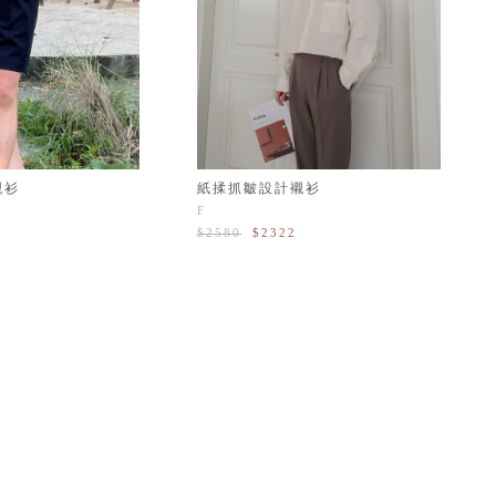
襯衫
紙揉抓皺設計襯衫
F
$2580
$2322