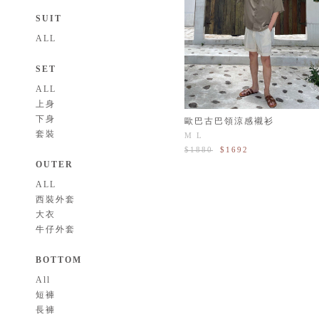
SUIT
ALL
SET
ALL
上身
下身
歐巴古巴領涼感襯衫
套裝
M
L
$1880
$1692
OUTER
ALL
西裝外套
大衣
牛仔外套
BOTTOM
All
短褲
長褲