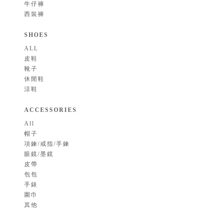
牛仔褲
西裝褲
SHOES
ALL
皮鞋
靴子
休閒鞋
涼鞋
ACCESSORIES
All
帽子
項鍊/戒指/手鍊
眼鏡/墨鏡
皮帶
包包
手錶
圍巾
其他