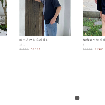
編織簍空短袖
歐巴古巴領涼感襯衫
F
M
L
$2180
$1962
$1880
$1692
1