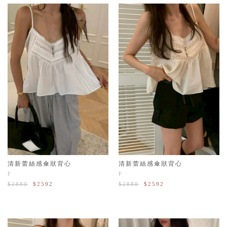
清新蕾絲感傘狀背心
清新蕾絲感傘狀背心
F
F
$2880
$2592
$2880
$2592