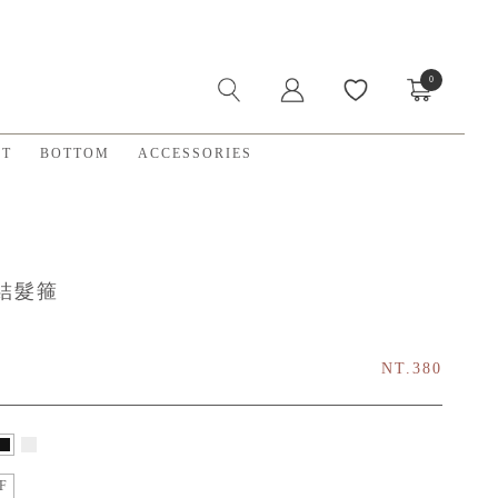
0
X
ET
BOTTOM
ACCESSORIES
結髮箍
NT.380
F