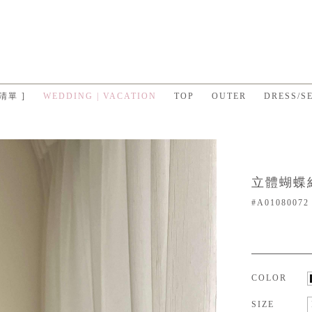
 清單 ]
WEDDING | VACATION
TOP
OUTER
DRESS/S
立體蝴蝶
#A01080072
COLOR
SIZE